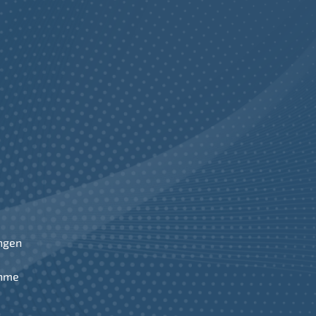
ngen
ahme