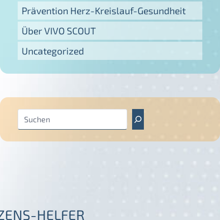
Prävention Herz-Kreislauf-Gesundheit
Über VIVO SCOUT
Uncategorized
S
u
c
h
e
n
ZENS-HELFER