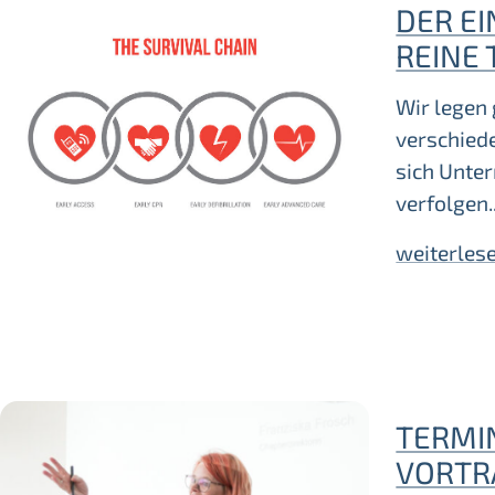
DER EI
REINE 
Wir legen
verschied
sich Unte
verfolgen
weiterles
TERMI
VORTR