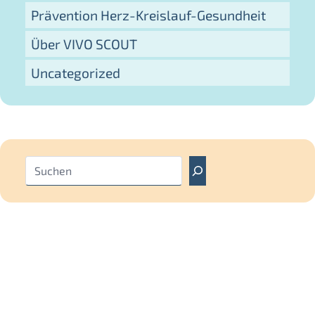
Prävention Herz-Kreislauf-Gesundheit
Über VIVO SCOUT
Uncategorized
S
u
c
h
e
n