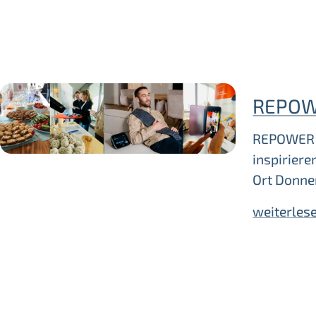
REPOW
REPOWER Y
inspirier
Ort Donne
weiterles