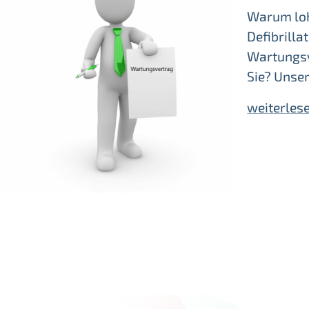
Warum loh
Defibrilla
Wartungsv
Sie? Unse
weiterles