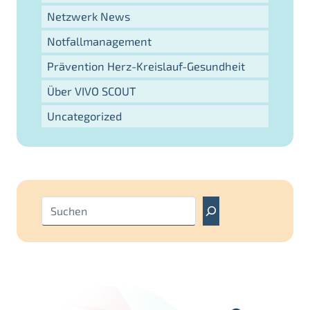
Netzwerk News
Notfallmanagement
Prävention Herz-Kreislauf-Gesundheit
Über VIVO SCOUT
Uncategorized
S
u
c
h
e
n