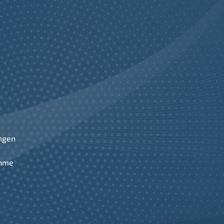
ngen
ahme