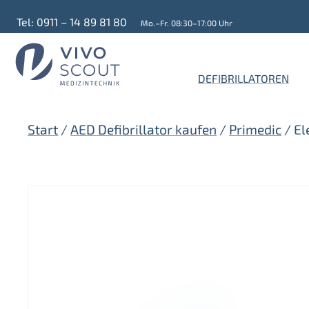
Zum
Tel: 0911 – 14 89 81 80
Mo.–Fr. 08:30–17:00 Uhr
Inhalt
springen
DEFIBRILLATOREN
Start
/
AED Defibrillator kaufen
/
Primedic
/ El