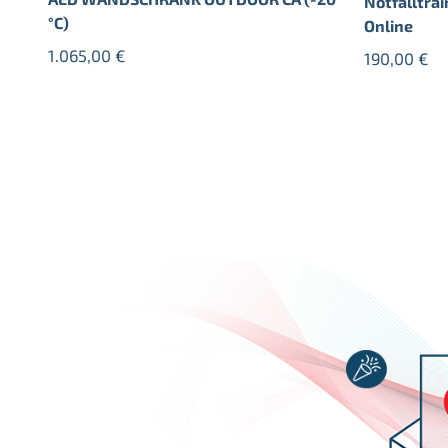
Notfalltrai
°C)
Online
1.065,00
€
190,00
€