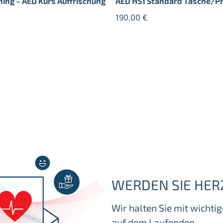
ning – AED Kurs Auffrischung
AED HS1 Standard Tasche/Ph
190,00
€
WERDEN SIE HER
Wir halten Sie mit wicht
auf dem Laufenden.