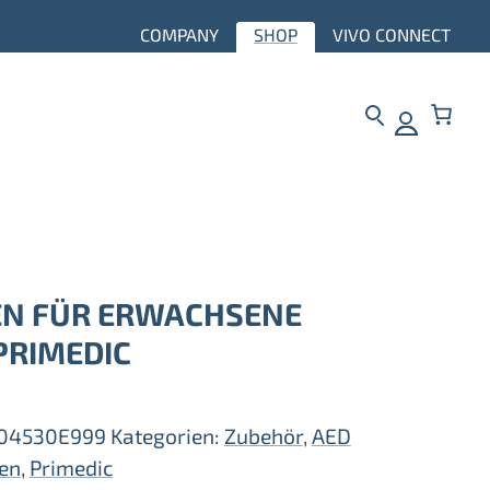
COMPANY
SHOP
VIVO CONNECT
EN FÜR ERWACHSENE
PRIMEDIC
04530E999
Kategorien:
Zubehör
,
AED
fen
,
Primedic