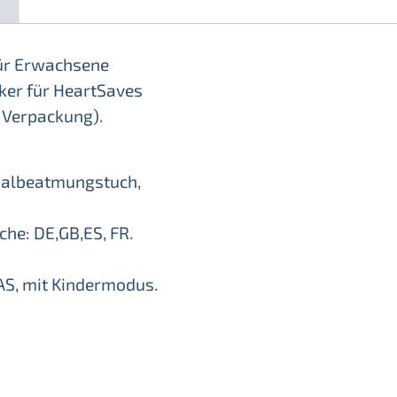
n
für Erwachsene
ker für HeartSaves
b Verpackung).
malbeatmungstuch,
he: DE,GB,ES, FR.
AS, mit Kindermodus.