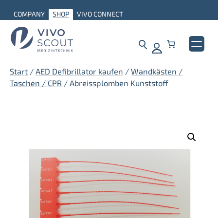
Zum
COMPANY
SHOP
VIVO CONNECT
Inhalt
springen
Start
/
AED Defibrillator kaufen
/
Wandkästen /
Taschen / CPR
/ Abreissplomben Kunststoff