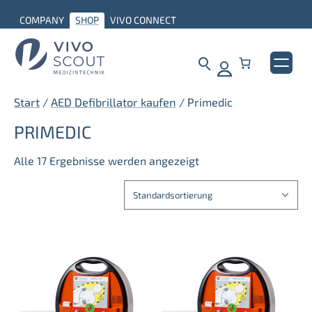
Zum
COMPANY
SHOP
VIVO CONNECT
Inhalt
springen
Start
/
AED Defibrillator kaufen
/ Primedic
PRIMEDIC
Alle 17 Ergebnisse werden angezeigt