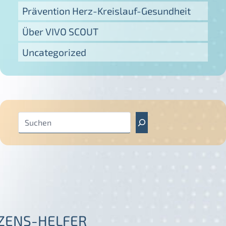
Prävention Herz-Kreislauf-Gesundheit
Über VIVO SCOUT
Uncategorized
S
u
c
h
e
n
ZENS-HELFER