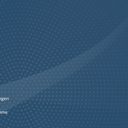
ngen
ahme