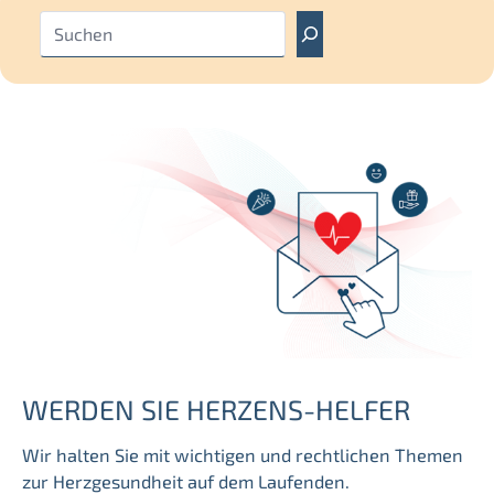
S
u
c
h
e
n
WERDEN SIE HERZENS-HELFER
Wir halten Sie mit wichtigen und rechtlichen Themen
zur Herzgesundheit auf dem Laufenden.