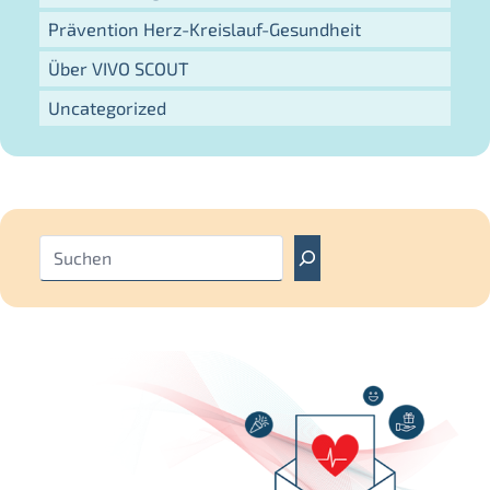
Prävention Herz-Kreislauf-Gesundheit
Über VIVO SCOUT
Uncategorized
S
u
c
h
e
n