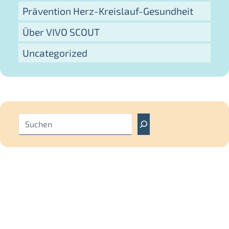
Prävention Herz-Kreislauf-Gesundheit
Über VIVO SCOUT
Uncategorized
S
u
c
h
e
n