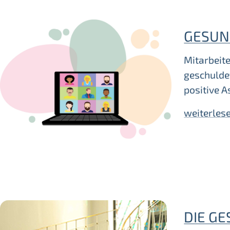
GESUN
Mitarbeite
geschuldet
positive A
weiterles
DIE G