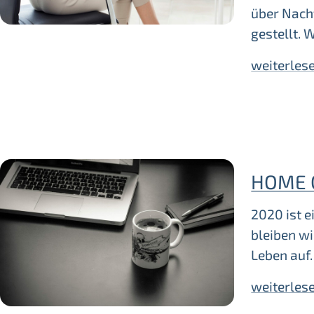
über Nach
gestellt.
weiterles
HOME 
2020 ist e
bleiben w
Leben au
weiterles