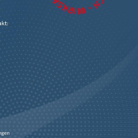
akt:
ngen