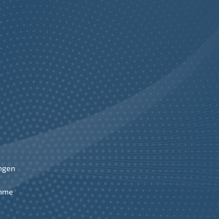
ngen
ahme