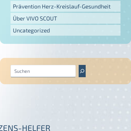
Prävention Herz-Kreislauf-Gesundheit
Über VIVO SCOUT
Uncategorized
S
u
c
h
e
n
ZENS-HELFER