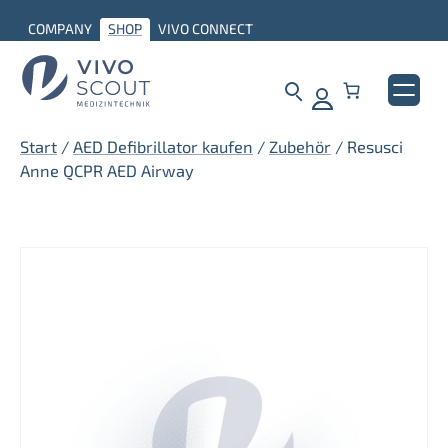
Zum
COMPANY
SHOP
VIVO CONNECT
Inhalt
springen
Start
/
AED Defibrillator kaufen
/
Zubehör
/ Resusci
Anne QCPR AED Airway