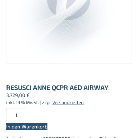
RESUSCI ANNE QCPR AED AIRWAY
3.729,00
€
inkl. 19 % MwSt.
| zzgl.
Versandkosten
Resusci
Anne
QCPR
In den Warenkorb
AED