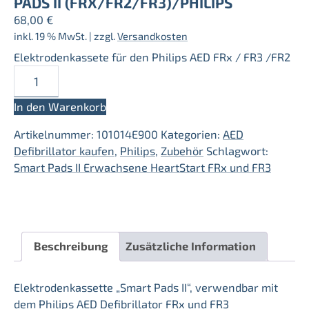
PADS II (FRX/FR2/FR3)/PHILIPS
68,00
€
inkl. 19 % MwSt.
| zzgl.
Versandkosten
Elektrodenkassete für den Philips AED FRx / FR3 /FR2
AED
Elektrodenkassette
Smart
In den Warenkorb
Pads
Artikelnummer:
101014E900
Kategorien:
AED
II
Defibrillator kaufen
,
Philips
,
Zubehör
Schlagwort:
(FRx/FR2/FR3)/Philips
Smart Pads II Erwachsene HeartStart FRx und FR3
Menge
Beschreibung
Zusätzliche Information
Elektrodenkassette „Smart Pads II“, verwendbar mit
dem Philips AED Defibrillator FRx und FR3