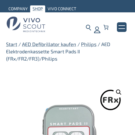
Zum
COMPANY
SHOP
VIVO CONNECT
Inhalt
springen
Start
/
AED Defibrillator kaufen
/
Philips
/ AED
Elektrodenkassette Smart Pads II
(FRx/FR2/FR3)/Philips