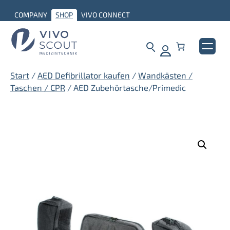
Zum
COMPANY
SHOP
VIVO CONNECT
Inhalt
springen
Start
/
AED Defibrillator kaufen
/
Wandkästen /
Taschen / CPR
/ AED Zubehörtasche/Primedic