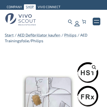
Zum
COMPANY
SHOP
VIVO CONNECT
Inhalt
springen
Start
/
AED Defibrillator kaufen
/
Philips
/ AED
Trainingsfolie/Philips