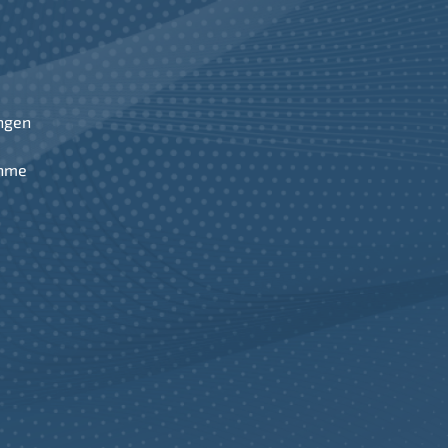
ngen
ahme