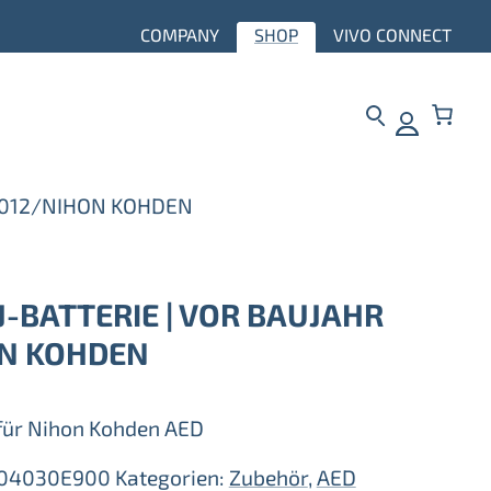
COMPANY
SHOP
VIVO CONNECT
r 2012/NIHON KOHDEN
J-BATTERIE | VOR BAUJAHR
N KOHDEN
 für Nihon Kohden AED
04030E900
Kategorien:
Zubehör
,
AED