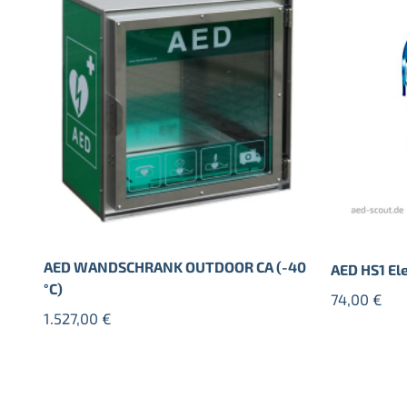
AED WANDSCHRANK OUTDOOR CA (-40
AED HS1 El
°C)
74,00
€
1.527,00
€