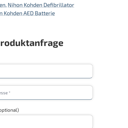
fen
,
Nihon Kohden Defibrillator
n Kohden AED Batterie
roduktanfrage
optional)