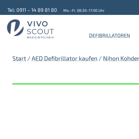
Zum
Tel: 0911 – 14 89 81 80
Mo.–Fr. 08:30–17:00 Uhr
Inhalt
springen
DEFIBRILLATOREN
Start
/
AED Defibrillator kaufen
/
Nihon Kohden