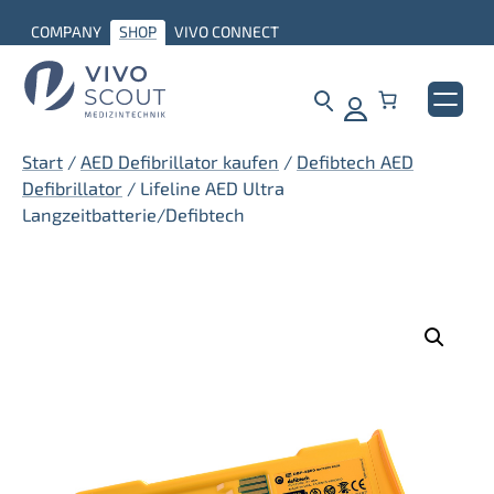
Zum
COMPANY
SHOP
VIVO CONNECT
Inhalt
springen
Start
/
AED Defibrillator kaufen
/
Defibtech AED
Defibrillator
/ Lifeline AED Ultra
Langzeitbatterie/Defibtech