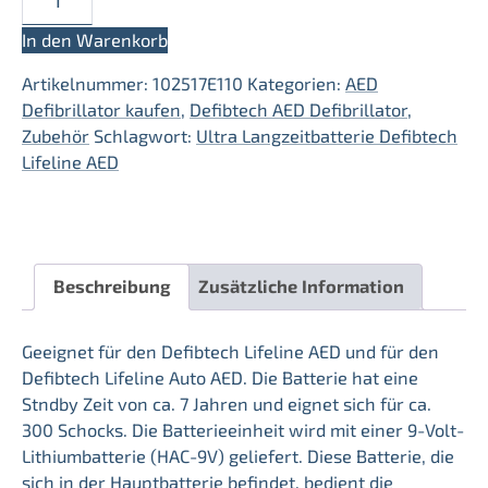
AED
Ultra
In den Warenkorb
Langzeitbatterie/Defibtech
Artikelnummer:
102517E110
Kategorien:
AED
Menge
Defibrillator kaufen
,
Defibtech AED Defibrillator
,
Zubehör
Schlagwort:
Ultra Langzeitbatterie Defibtech
Lifeline AED
Beschreibung
Zusätzliche Information
Geeignet für den Defibtech Lifeline AED und für den
Defibtech Lifeline Auto AED. Die Batterie hat eine
Stndby Zeit von ca. 7 Jahren und eignet sich für ca.
300 Schocks. Die Batterieeinheit wird mit einer 9-Volt-
Lithiumbatterie (HAC-9V) geliefert. Diese Batterie, die
sich in der Hauptbatterie befindet, bedient die