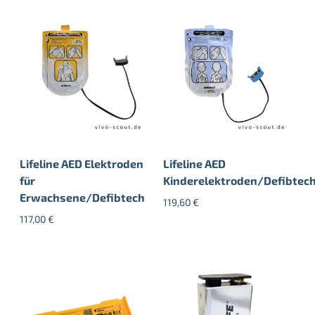
Lifeline AED Elektroden
Lifeline AED
für
Kinderelektroden/Defibtec
Erwachsene/Defibtech
119,60
€
117,00
€