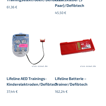
Paar)/Defibtech
61,36
€
45,50
€
Lifeline AED Trainings-
Lifeline Batterie –
Kinderelektroden/Defibtech
Trainer/Defibtech
37,44
€
162,24
€