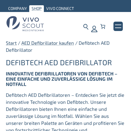
Zum
COMPANY
SHOP
VIVO CONNECT
Inhalt
springen
Start
/
AED Defibrillator kaufen
/ Defibtech AED
Defibrillator
DEFIBTECH AED DEFIBRILLATOR
INNOVATIVE DEFIBRILLATOREN VON DEFIBTECH –
EINE EINFACHE UND ZUVERLÄSSIGE LÖSUNG IM
NOTFALL
Defibtech AED Defibrillatoren – Entdecken Sie jetzt die
innovative Technologie von Defibtech. Unsere
Defibrillatoren bieten Ihnen eine einfache und
zuverlässige Lösung im Notfall. Wählen Sie aus
unserer breiten Palette an Geräten und profitieren Sie
von fortschrittlicher Technologie und