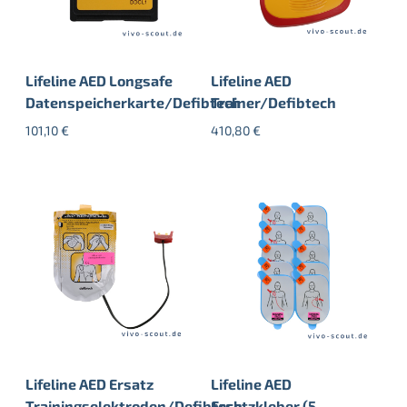
Lifeline AED Longsafe
Lifeline AED
Datenspeicherkarte/Defibtech
Trainer/Defibtech
101,10
€
410,80
€
Lifeline AED Ersatz
Lifeline AED
Trainingselektroden/Defibtech
Ersatzkleber (5