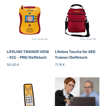
LIFELINE TRAINER VIEW
Lifeline Tasche für AED
– ECG – PRO/Defibtech
Trainer/Defibtech
561,60
€
71,76
€