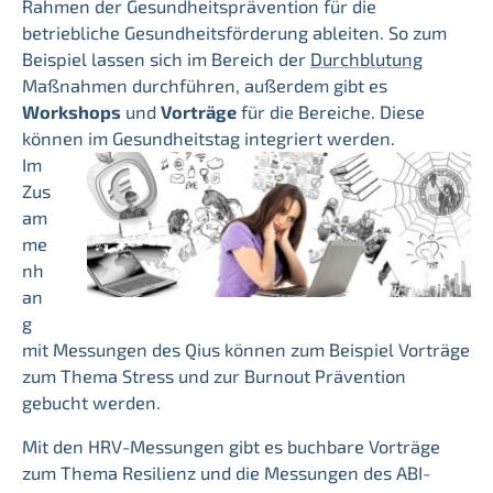
Rahmen der Gesundheitsprävention für die
betriebliche Gesundheitsförderung ableiten. So zum
Beispiel lassen sich im Bereich der
Durchblutung
Maßnahmen durchführen, außerdem gibt es
Workshops
und
Vorträge
für die Bereiche. Diese
können im Gesundheitstag integriert werden.
Im
Zus
am
me
nh
an
g
mit Messungen des Qius können zum Beispiel Vorträge
zum Thema Stress und zur Burnout Prävention
gebucht werden.
Mit den HRV-Messungen gibt es buchbare Vorträge
zum Thema Resilienz und die Messungen des ABI-