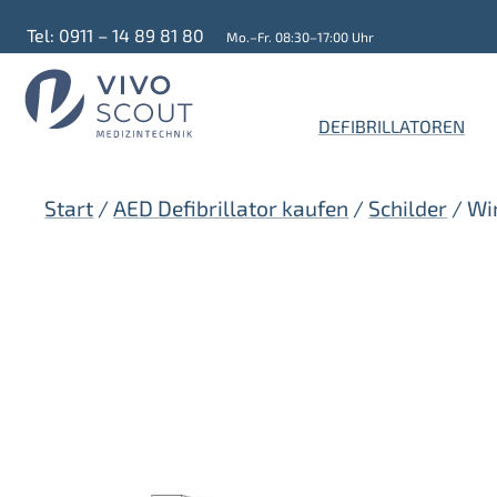
Zum
Tel: 0911 – 14 89 81 80
Mo.–Fr. 08:30–17:00 Uhr
Inhalt
springen
DEFIBRILLATOREN
Start
/
AED Defibrillator kaufen
/
Schilder
/ Wi