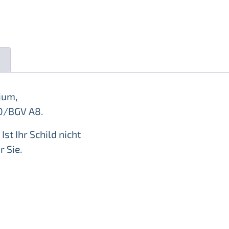
n
ium,
10/BGV A8.
Ist Ihr Schild nicht
r Sie.