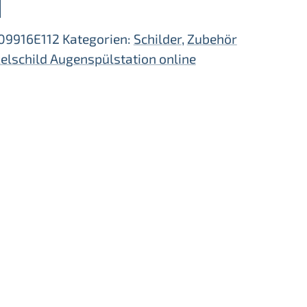
b
09916E112
Kategorien:
Schilder
,
Zubehör
elschild Augenspülstation online