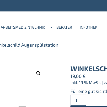
ARBEITSMEDIZINTECHNIK
BERATER
INFOTHEK
nkelschild Augenspülstation
WINKELSCH
19,00
€
inkl. 19 % MwSt.
| z
Für eine gut sich
Winkelschild
Augenspülstatio