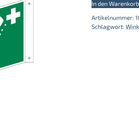
In den Warenkor
Menge
Artikelnummer:
1
Schlagwort:
Wink