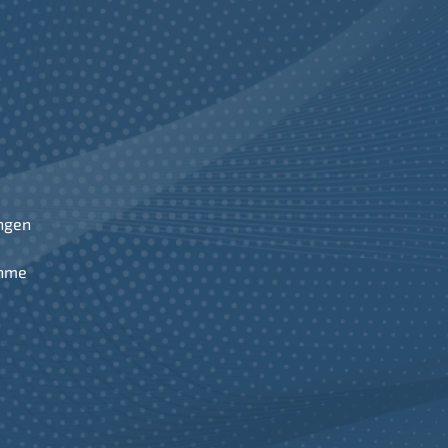
ngen
ahme