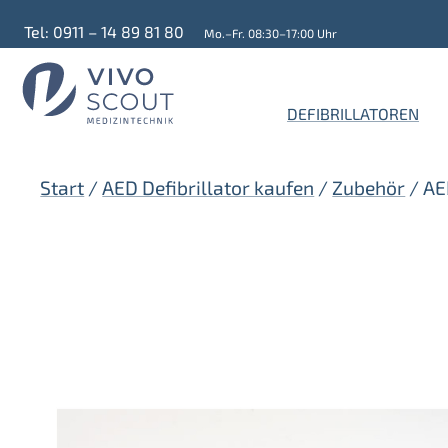
Zum
Tel: 0911 – 14 89 81 80
Mo.–Fr. 08:30–17:00 Uhr
Inhalt
springen
DEFIBRILLATOREN
Start
/
AED Defibrillator kaufen
/
Zubehör
/ AE