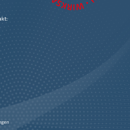
akt:
ngen