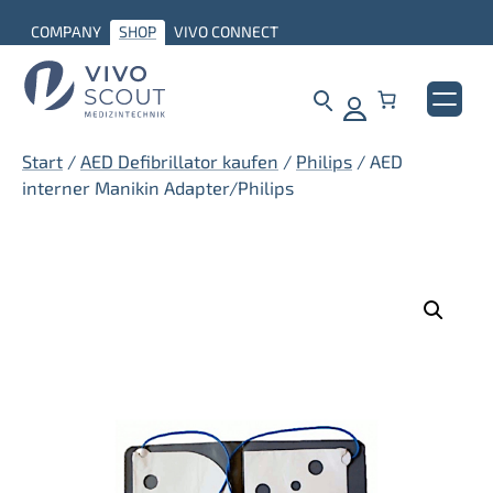
Zum
COMPANY
SHOP
VIVO CONNECT
Inhalt
springen
Start
/
AED Defibrillator kaufen
/
Philips
/ AED
interner Manikin Adapter/Philips