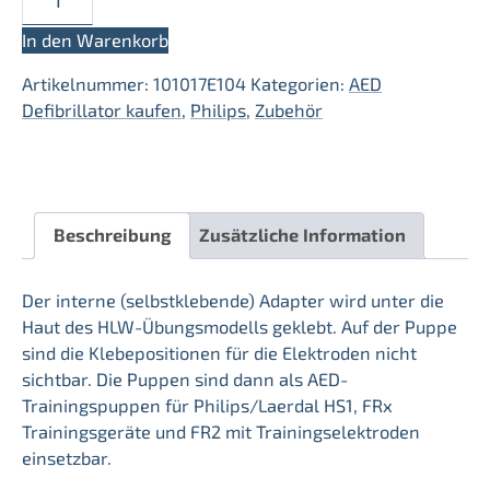
interner
Manikin
In den Warenkorb
Adapter/Philips
Artikelnummer:
101017E104
Kategorien:
AED
Menge
Defibrillator kaufen
,
Philips
,
Zubehör
Beschreibung
Zusätzliche Information
Der interne (selbstklebende) Adapter wird unter die
Haut des HLW-Übungsmodells geklebt. Auf der Puppe
sind die Klebepositionen für die Elektroden nicht
sichtbar. Die Puppen sind dann als AED-
Trainingspuppen für Philips/Laerdal HS1, FRx
Trainingsgeräte und FR2 mit Trainingselektroden
einsetzbar.