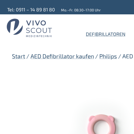
Zum
Tel: 0911 – 14 89 81 80
Mo.–Fr. 08:30–17:00 Uhr
Inhalt
springen
DEFIBRILLATOREN
Start
/
AED Defibrillator kaufen
/
Philips
/ AED 