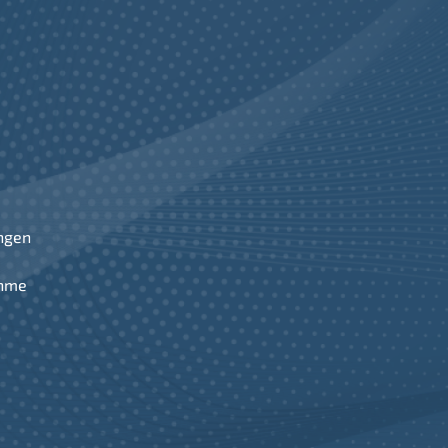
ngen
ahme