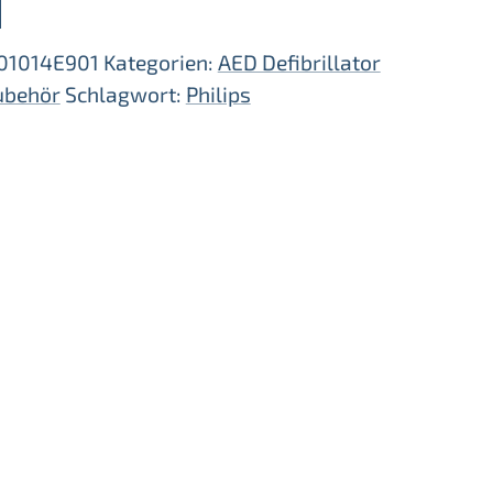
b
hilips
01014E901
Kategorien:
AED Defibrillator
ubehör
Schlagwort:
Philips