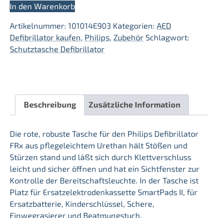
Defibrillator
In den Warenkorb
Tasche/Philips
Artikelnummer:
101014E903
Kategorien:
AED
Menge
Defibrillator kaufen
,
Philips
,
Zubehör
Schlagwort:
Schutztasche Defibrillator
Beschreibung
Zusätzliche Information
Die rote, robuste Tasche für den Philips Defibrillator
FRx aus pflegeleichtem Urethan hält Stößen und
Stürzen stand und läßt sich durch Klettverschluss
leicht und sicher öffnen und hat ein Sichtfenster zur
Kontrolle der Bereitschaftsleuchte. In der Tasche ist
Platz für Ersatzelektrodenkassette SmartPads II, für
Ersatzbatterie, Kinderschlüssel, Schere,
Einwegrasierer und Beatmungstuch.