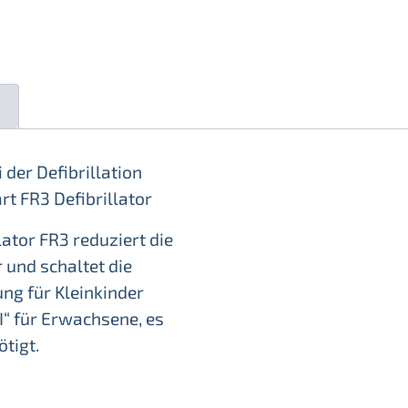
n
der Defibrillation
t FR3 Defibrillator
lator FR3 reduziert die
 und schaltet die
ng für Kleinkinder
I“ für Erwachsene, es
tigt.