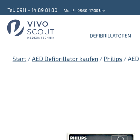
Zum
Tel: 0911 – 14 89 81 80
Mo.–Fr. 08:30–17:00 Uhr
Inhalt
springen
DEFIBRILLATOREN
Start
/
AED Defibrillator kaufen
/
Philips
/ AED 