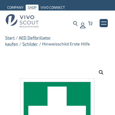
Zum
COMPANY
SHOP
VIVO CONNECT
Inhalt
springen
Start
/
AED Defibrillator
kaufen
/
Schilder
/ Hinweisschild Erste Hilfe