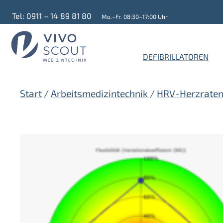
Zum
Tel: 0911 – 14 89 81 80
Mo.–Fr. 08:30–17:00 Uhr
Inhalt
springen
DEFIBRILLATOREN
Start
/
Arbeitsmedizintechnik
/
HRV-Herzratenv