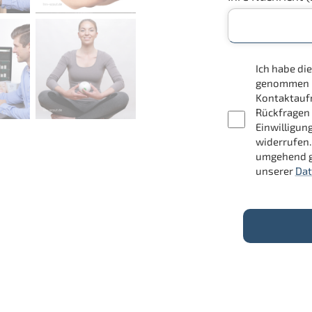
Ich habe d
genommen un
Kontaktauf
Rückfragen 
Einwilligun
widerrufen.
umgehend g
unserer
Dat