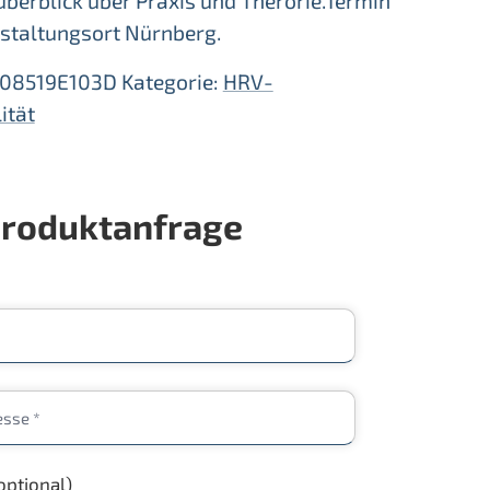
berblick über Praxis und Therorie.Termin
staltungsort Nürnberg.
08519E103D
Kategorie:
HRV-
ität
roduktanfrage
optional)