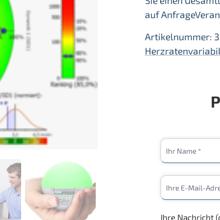
Sie einen Gesamtü
auf AnfrageVeran
Artikelnummer:
3
Herzratenvariabil
P
Ihre Nachricht (