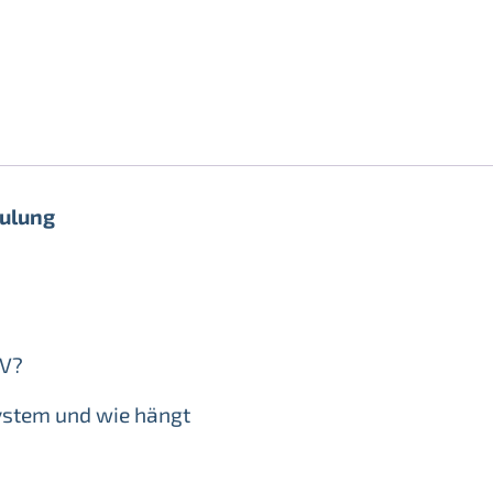
hulung
RV?
ystem und wie hängt