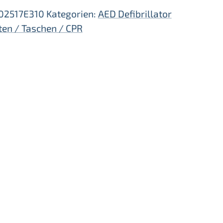
02517E310
Kategorien:
AED Defibrillator
en / Taschen / CPR