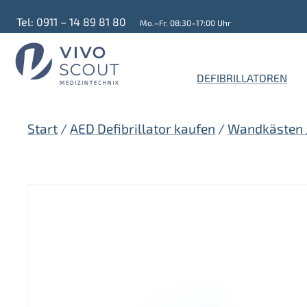
Zum
Tel: 0911 – 14 89 81 80
Mo.–Fr. 08:30–17:00 Uhr
Inhalt
springen
DEFIBRILLATOREN
Start
/
AED Defibrillator kaufen
/
Wandkästen 