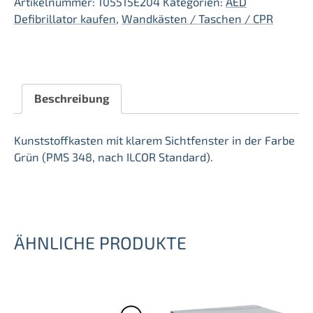
Artikelnummer:
105515E204
Kategorien:
AED
Menge
Defibrillator kaufen
,
Wandkästen / Taschen / CPR
Beschreibung
Kunststoffkasten mit klarem Sichtfenster in der Farbe
Grün (
PMS 348, nach ILCOR Standard).
ÄHNLICHE PRODUKTE