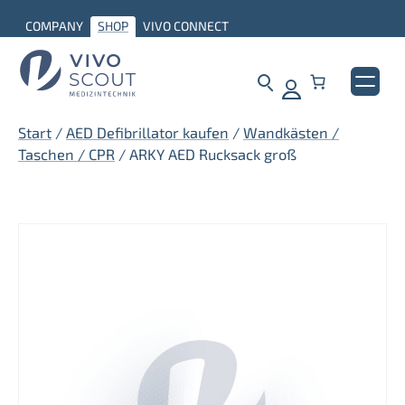
Zum
COMPANY
SHOP
VIVO CONNECT
Inhalt
springen
Start
/
AED Defibrillator kaufen
/
Wandkästen /
Taschen / CPR
/ ARKY AED Rucksack groß