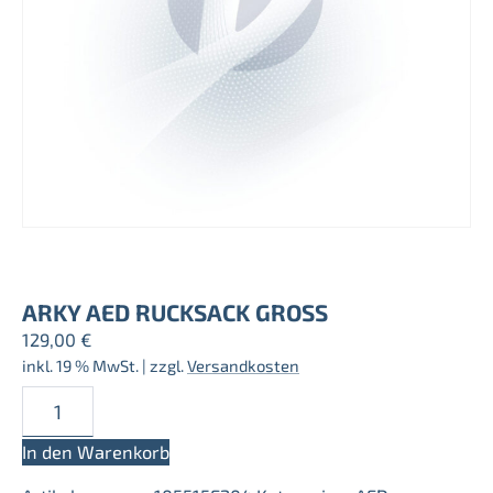
ARKY AED RUCKSACK GROSS
129,00
€
inkl. 19 % MwSt.
| zzgl.
Versandkosten
ARKY
AED
Rucksack
In den Warenkorb
groß