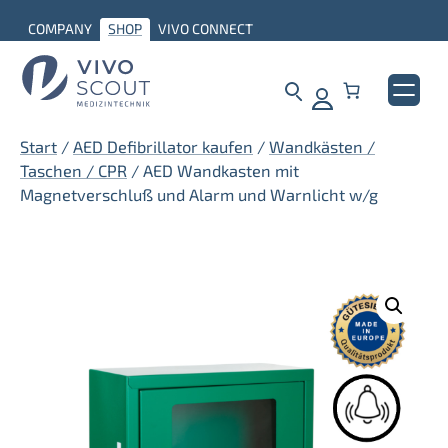
Zum
COMPANY
SHOP
VIVO CONNECT
Inhalt
springen
Start
/
AED Defibrillator kaufen
/
Wandkästen /
Taschen / CPR
/ AED Wandkasten mit
Magnetverschluß und Alarm und Warnlicht w/g