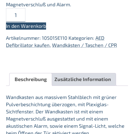
Magnetverschluß und Alarm.
AED
Wandkasten
mit
In den Warenkorb
Magnetverschluß
Artikelnummer:
105015E110
Kategorien:
AED
und
Defibrillator kaufen
,
Wandkästen / Taschen / CPR
Alarm
und
Warnlicht
w/g
Menge
Beschreibung
Zusätzliche Information
Wandkasten aus massivem Stahlblech mit grüner
Pulverbeschichtung überzogen, mit Plexiglas-
Sichtfenster. Der Wandkasten ist mit einem
Magnetverschluß ausgestattet und mit einem
akustischen Alarm, sowie einem Signal-Licht, welche
beim Öffnen der Tür aktiviert werden.