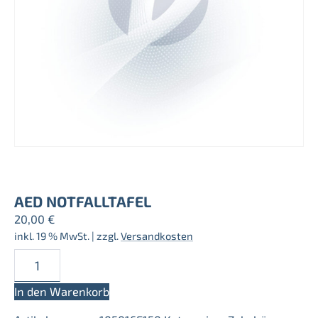
AED NOTFALLTAFEL
20,00
€
inkl. 19 % MwSt.
| zzgl.
Versandkosten
AED
Notfalltafel
Menge
In den Warenkorb