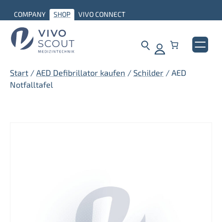
Zum
COMPANY
SHOP
VIVO CONNECT
Inhalt
springen
Start
/
AED Defibrillator kaufen
/
Schilder
/ AED
Notfalltafel