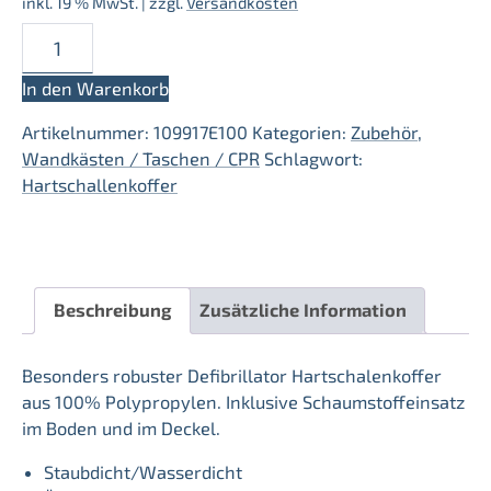
inkl. 19 % MwSt.
| zzgl.
Versandkosten
AED
Hartschalenkoffer
Menge
In den Warenkorb
Artikelnummer:
109917E100
Kategorien:
Zubehör
,
Wandkästen / Taschen / CPR
Schlagwort:
Hartschallenkoffer
Beschreibung
Zusätzliche Information
Besonders robuster Defibrillator Hartschalenkoffer
aus 100% Polypropylen. Inklusive Schaumstoffeinsatz
im Boden und im Deckel.
Staubdicht/Wasserdicht