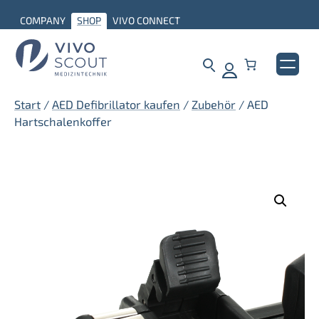
Zum
COMPANY
SHOP
VIVO CONNECT
Inhalt
springen
Start
/
AED Defibrillator kaufen
/
Zubehör
/ AED
Hartschalenkoffer