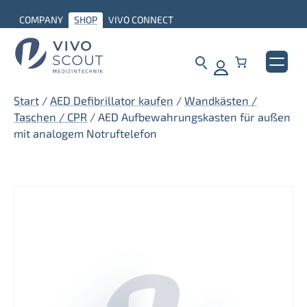
Zum
COMPANY
SHOP
VIVO CONNECT
Inhalt
springen
Start
/
AED Defibrillator kaufen
/
Wandkästen /
Taschen / CPR
/ AED Aufbewahrungskasten für außen
mit analogem Notruftelefon